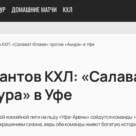
УР
ДОМАШНИЕ МАТЧИ
КХЛ
в КХЛ: «Салават Юлаев» против «Амура» в Уфе
гантов КХЛ: «Сала
ура» в Уфе
й хоккейной лиги на льду «Уфа-Арены» сойдутся команды «
крашением сезона, ведь обе команды имеют богатую истори