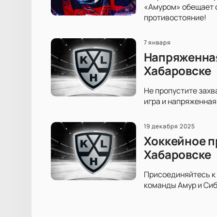
«Амуром» обещает с
противостояние!
7 января
Напряженная
Хабаровске
Не пропустите захв
игра и напряженная
19 декабря 2025
Хоккейное п
Хабаровске
Присоединяйтесь к 
команды Амур и Сиб