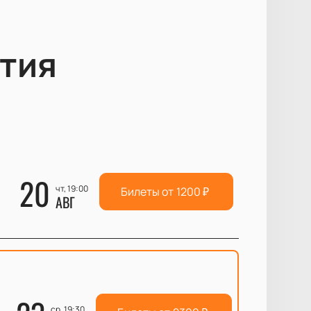
тия
20
чт, 19:00
Билеты от
1200
₽
АВГ
ср, 19:30