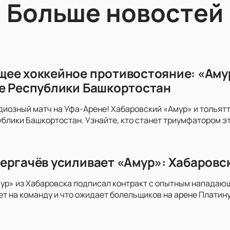
Больше новостей
ее хоккейное противостояние: «Амур
е Республики Башкортостан
диозный матч на Уфа-Арене! Хабаровский «Амур» и тольятт
блики Башкортостан. Узнайте, кто станет триумфатором э
ергачёв усиливает «Амур»: Хабаровс
ур» из Хабаровска подписал контракт с опытным нападаю
ет на команду и что ожидает болельщиков на арене Платину