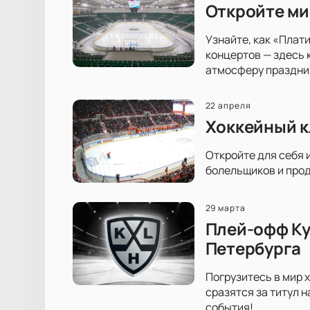
Откройте ми
Узнайте, как «Плат
концертов — здесь 
атмосферу праздни
22 апреля
Хоккейный к
Откройте для себя 
болельщиков и прод
29 марта
Плей-офф Ку
Петербурга
Погрузитесь в мир 
сразятся за титул 
события!