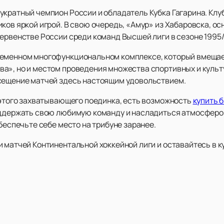
укратный чемпион России и обладатель Кубка Гагарина. Клу
ков яркой игрой. В свою очередь, «Амур» из Хабаровска, осн
ервенстве России среди команд Высшей лиги в сезоне 1995/
еменном многофункциональном комплексе, который вмещает 
ва», но и местом проведения множества спортивных и куль
осещение матчей здесь настоящим удовольствием.
м этого захватывающего поединка, есть возможность
купить 
оддержать свою любимую команду и насладиться атмосферой
обеспечьте себе место на трибуне заранее.
 матчей Континентальной хоккейной лиги и оставайтесь в ку