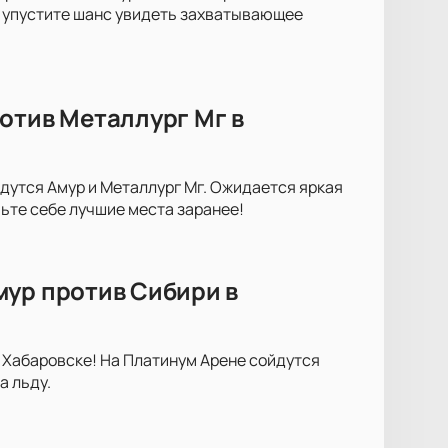
е упустите шанс увидеть захватывающее
отив Металлург Мг в
дутся Амур и Металлург Мг. Ожидается яркая
ьте себе лучшие места заранее!
мур против Сибири в
 Хабаровске! На Платинум Арене сойдутся
а льду.