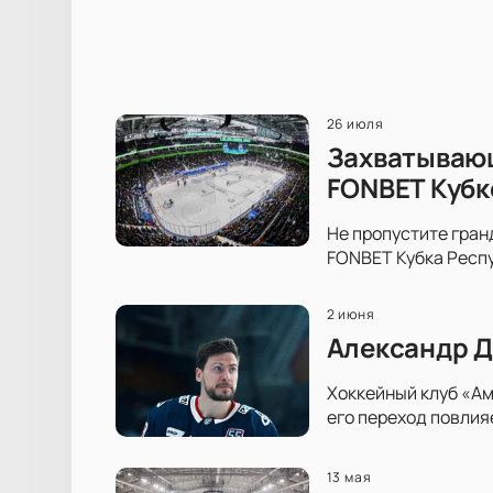
26 июля
Захватывающ
FONBET Кубк
Не пропустите гран
FONBET Кубка Респу
2 июня
Александр Д
Хоккейный клуб «Ам
его переход повлия
13 мая