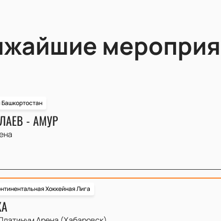
ижайшие мероприя
и Башкортостан
ЛАЕВ - АМУР
ена
нтинентальная Хоккейная Лига
КА
Платинум Арена (Хабаровск)