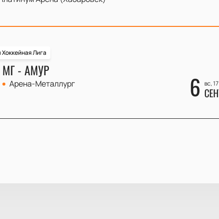
 Хоккейная Лига
 МГ - АМУР
6
Арена-Металлург
вс, 1
СЕН