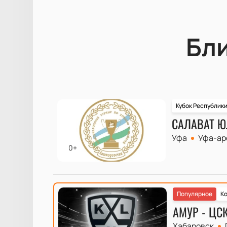
Бл
Кубок Республик
САЛАВАТ Ю
Уфа
Уфа-ар
0+
Популярное
Ко
АМУР - ЦС
Хабаровск