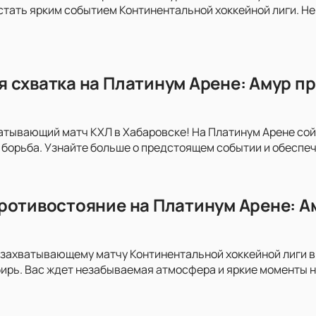
тать ярким событием Континентальной хоккейной лиги. Н
 схватка на Платинум Арене: Амур пр
атывающий матч КХЛ в Хабаровске! На Платинум Арене сой
 борьба. Узнайте больше о предстоящем событии и обеспеч
ротивостояние на Платинум Арене: А
захватывающему матчу Континентальной хоккейной лиги в
ирь. Вас ждет незабываемая атмосфера и яркие моменты н