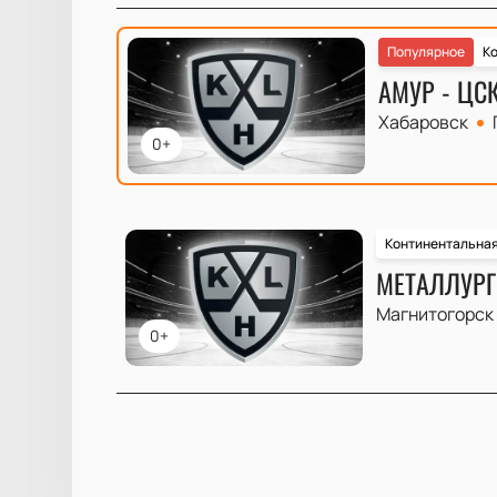
Популярное
Ко
АМУР - ЦС
Хабаровск
0+
Континентальная
МЕТАЛЛУРГ
Магнитогорск
0+