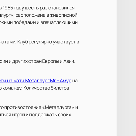
в 1955 году шесть раз становился
ллург», расположена в живописной
 яркими победами и впечатляющими
атами. Клуб регулярно участвует в
ии и других стран Европы и Азии.
ты на матч Металлург Мг - Амур
на
ю команду. Количество билетов
го противостояния «Металлурга» и
иться игрой и поддержать своих