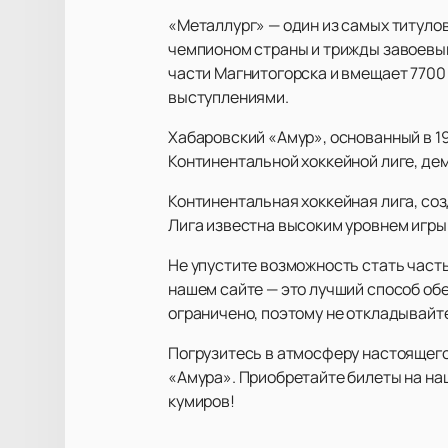
«Металлург» — один из самых титулов
чемпионом страны и трижды завоевыв
части Магнитогорска и вмещает 7700
выступлениями.
Хабаровский «Амур», основанный в 19
Континентальной хоккейной лиге, дем
Континентальная хоккейная лига, соз
Лига известна высоким уровнем игры
Не упустите возможность стать част
нашем сайте — это лучший способ об
ограничено, поэтому не откладывайте
Погрузитесь в атмосферу настоящего
«Амура». Приобретайте билеты на на
кумиров!