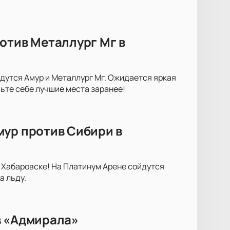
отив Металлург Мг в
дутся Амур и Металлург Мг. Ожидается яркая
ьте себе лучшие места заранее!
мур против Сибири в
 Хабаровске! На Платинум Арене сойдутся
а льду.
в «Адмирала»