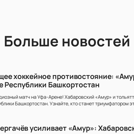
Больше новостей
ее хоккейное противостояние: «Амур
е Республики Башкортостан
диозный матч на Уфа-Арене! Хабаровский «Амур» и тольятт
блики Башкортостан. Узнайте, кто станет триумфатором э
ергачёв усиливает «Амур»: Хабаровс