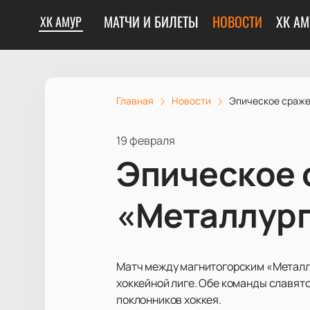
МАТЧИ И БИЛЕТЫ
НОВОСТИ
ХК АМ
ХК АМУР
Главная
Новости
Эпическое сраже
19 февраля
Эпическое 
«Металлург
Матч между магнитогорским «Металл
хоккейной лиге. Обе команды славятс
поклонников хоккея.