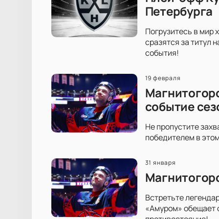
Петербурга
Погрузитесь в мир 
сразятся за титул 
события!
19 февраля
Магнитогорс
событие сез
Не пропустите захв
победителем в этом
31 января
Магнитогорс
Встретьте легенда
«Амуром» обещает с
противостояние!