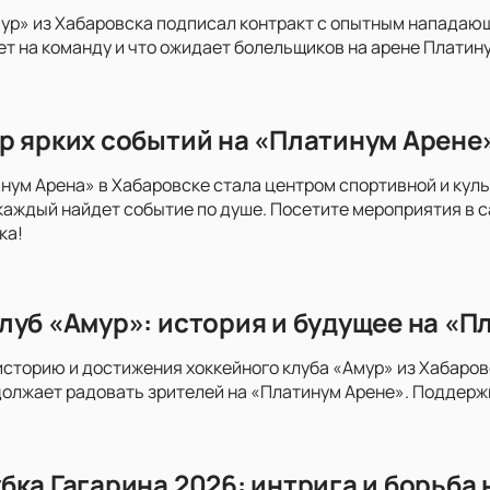
ур» из Хабаровска подписал контракт с опытным нападаю
ет на команду и что ожидает болельщиков на арене Платину
р ярких событий на «Платинум Арене»
инум Арена» в Хабаровске стала центром спортивной и куль
каждый найдет событие по душе. Посетите мероприятия в с
ка!
луб «Амур»: история и будущее на «П
историю и достижения хоккейного клуба «Амур» из Хабаров
олжает радовать зрителей на «Платинум Арене». Поддержи
бка Гагарина 2026: интрига и борьба 