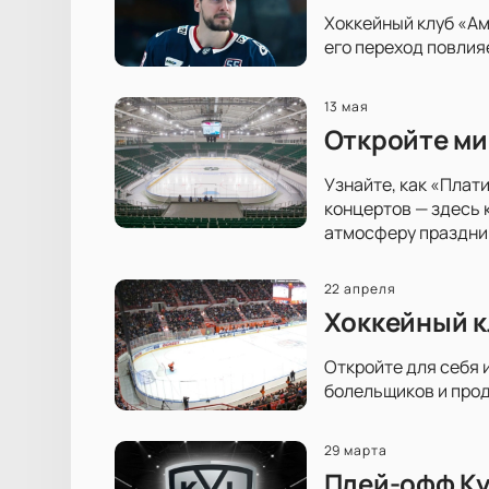
Хоккейный клуб «Ам
его переход повлия
13 мая
Откройте ми
Узнайте, как «Плат
концертов — здесь 
атмосферу праздни
22 апреля
Хоккейный к
Откройте для себя 
болельщиков и прод
29 марта
Плей-офф Ку