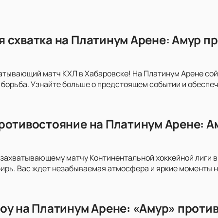
 схватка на Платинум Арене: Амур пр
атывающий матч КХЛ в Хабаровске! На Платинум Арене сой
 борьба. Узнайте больше о предстоящем событии и обеспеч
ротивостояние на Платинум Арене: А
захватывающему матчу Континентальной хоккейной лиги в
ирь. Вас ждет незабываемая атмосфера и яркие моменты н
оу на Платинум Арене: «Амур» проти