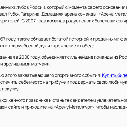
анных клубов России, который с момента своего основания 
ал Кубок Гагарина. Домашняя арена команды, «Арена Мета
 зрителей. С 2007 года команда радует своих болельщиков
57 году, также обладает богатой историей и преданными фан
онстрируя боевой дух и стремление к победе.
данная в 2008 году, объединяет сильнейшие команды из Росс
 и зрелищными матчами.
ью этого захватывающего спортивного события!
Купить биле
еспечить себе место на трибуне и поддержать свою любиму
 покупку!
 хоккейного праздника и станьте свидетелем увлекательно
шем сайте и приходите на «Арену Металлург», чтобы наслад