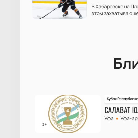
В Хабаровске на Пл
этом захватывающе
Бл
Кубок Республик
САЛАВАТ Ю
Уфа
Уфа-ар
0+