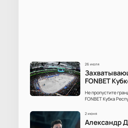
26 июля
Захватывающ
FONBET Кубк
Не пропустите гран
FONBET Кубка Респу
2 июня
Александр Д