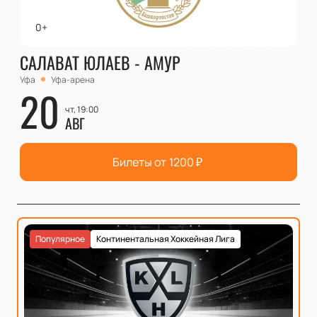
0+
САЛАВАТ ЮЛАЕВ - АМУР
Уфа
Уфа-арена
20
чт, 19:00
АВГ
Билеты от
1200
₽
Популярное
Континентальная Хоккейная Лига