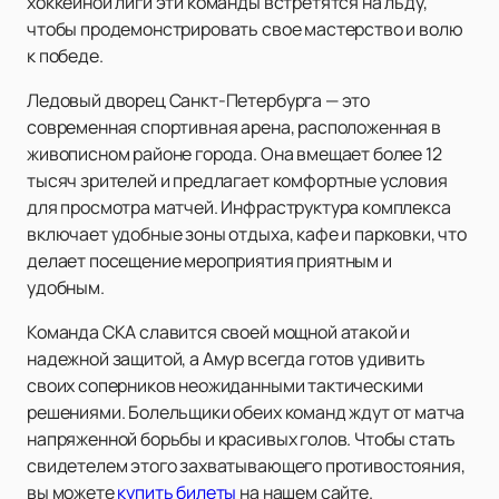
хоккейной лиги эти команды встретятся на льду,
чтобы продемонстрировать свое мастерство и волю
к победе.
Ледовый дворец Санкт-Петербурга — это
современная спортивная арена, расположенная в
живописном районе города. Она вмещает более 12
тысяч зрителей и предлагает комфортные условия
для просмотра матчей. Инфраструктура комплекса
включает удобные зоны отдыха, кафе и парковки, что
делает посещение мероприятия приятным и
удобным.
Команда СКА славится своей мощной атакой и
надежной защитой, а Амур всегда готов удивить
своих соперников неожиданными тактическими
решениями. Болельщики обеих команд ждут от матча
напряженной борьбы и красивых голов. Чтобы стать
свидетелем этого захватывающего противостояния,
вы можете
купить билеты
на нашем сайте.