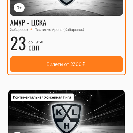
0+
АМУР - ЦСКА
Хабаровск
Платинум Арена (Хабаровск)
23
ср, 19:30
СЕНТ
Билеты от
2300
₽
Континентальная Хоккейная Лига