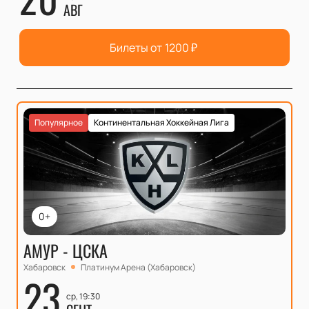
АВГ
Билеты от
1200
₽
Популярное
Континентальная Хоккейная Лига
0+
АМУР - ЦСКА
Хабаровск
Платинум Арена (Хабаровск)
23
ср, 19:30