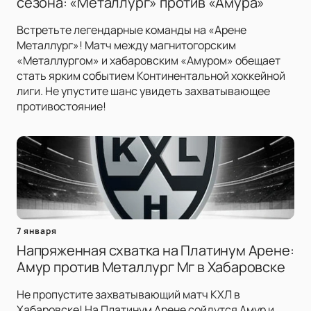
сезона: «Металлург» против «Амура»
Встретьте легендарные команды на «Арене
Металлург»! Матч между магнитогорским
«Металлургом» и хабаровским «Амуром» обещает
стать ярким событием Континентальной хоккейной
лиги. Не упустите шанс увидеть захватывающее
противостояние!
7 января
Напряженная схватка на Платинум Арене:
Амур против Металлург Мг в Хабаровске
Не пропустите захватывающий матч КХЛ в
Хабаровске! На Платинум Арене сойдутся Амур и