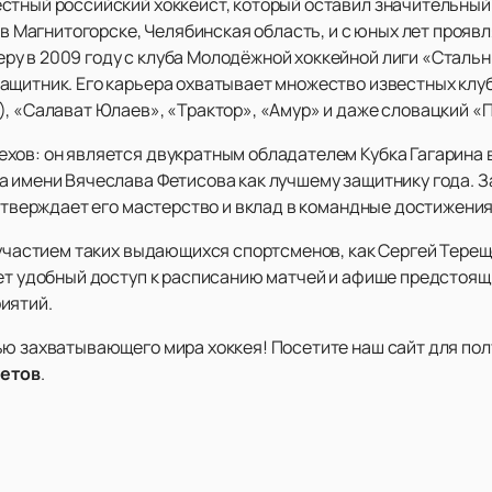
стный российский хоккеист, который оставил значительный
а в Магнитогорске, Челябинская область, и с юных лет проя
у в 2009 году с клуба Молодёжной хоккейной лиги «Стальн
ащитник. Его карьера охватывает множество известных клу
), «Салават Юлаев», «Трактор», «Амур» и даже словацкий «
хов: он является двукратным обладателем Кубка Гагарина в
а имени Вячеслава Фетисова как лучшему защитнику года. З
одтверждает его мастерство и вклад в командные достижения
 участием таких выдающихся спортсменов, как Сергей Терещ
ет удобный доступ к расписанию матчей и афише предстоящи
иятий.
ью захватывающего мира хоккея! Посетите наш сайт для по
етов
.