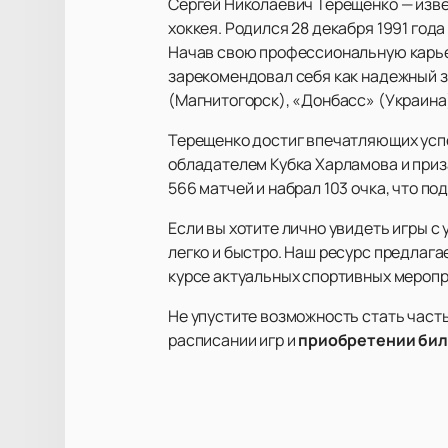
Сергей Николаевич Терещенко — изве
хоккея. Родился 28 декабря 1991 год
Начав свою профессиональную карьер
зарекомендовал себя как надежный з
(Магнитогорск), «Донбасс» (Украина
Терещенко достиг впечатляющих успе
обладателем Кубка Харламова и приз
566 матчей и набрал 103 очка, что п
Если вы хотите лично увидеть игры с
легко и быстро. Наш ресурс предлага
курсе актуальных спортивных меропр
Не упустите возможность стать част
расписании игр и
приобретении бил