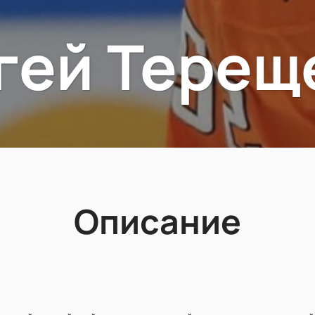
гей Терещ
Описание