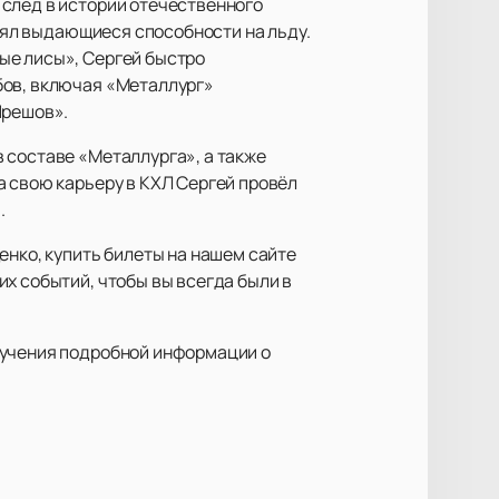
 след в истории отечественного
влял выдающиеся способности на льду.
ые лисы», Сергей быстро
бов, включая «Металлург»
Прешов».
 составе «Металлурга», а также
а свою карьеру в КХЛ Сергей провёл
.
енко, купить билеты на нашем сайте
х событий, чтобы вы всегда были в
лучения подробной информации о