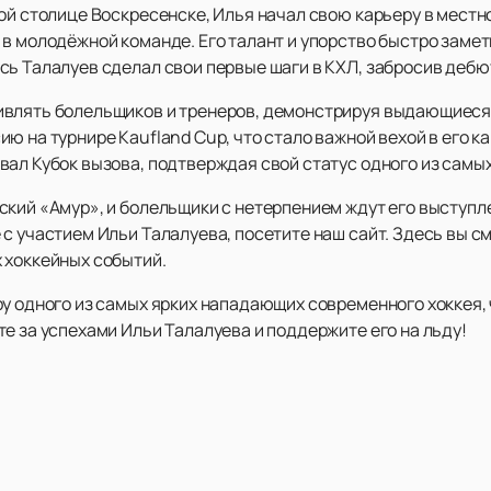
ой столице Воскресенске, Илья начал свою карьеру в местн
в молодёжной команде. Его талант и упорство быстро замети
сь Талалуев сделал свои первые шаги в КХЛ, забросив дебю
влять болельщиков и тренеров, демонстрируя выдающиеся н
 на турнире Kaufland Cup, что стало важной вехой в его кар
вал Кубок вызова, подтверждая свой статус одного из самы
кий «Амур», и болельщики с нетерпением ждут его выступле
 с участием Ильи Талалуева, посетите наш сайт. Здесь вы 
 хоккейных событий.
ру одного из самых ярких нападающих современного хоккея,
е за успехами Ильи Талалуева и поддержите его на льду!