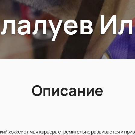
алалуев Ил
Описание
кий хоккеист, чья карьера стремительно развивается и при