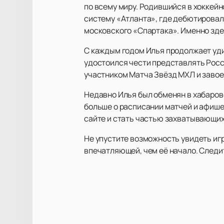
по всему миру. Родившийся в хоккейн
систему «Атланта», где дебютировал 
московского «Спартака». Именно зде
С каждым годом Илья продолжает уди
удостоился чести представлять Россию
участником Матча Звёзд МХЛ и завое
Недавно Илья был обменян в хабаровс
больше о расписании матчей и афише
сайте и стать частью захватывающих
Не упустите возможность увидеть иг
впечатляющей, чем её начало. Следит