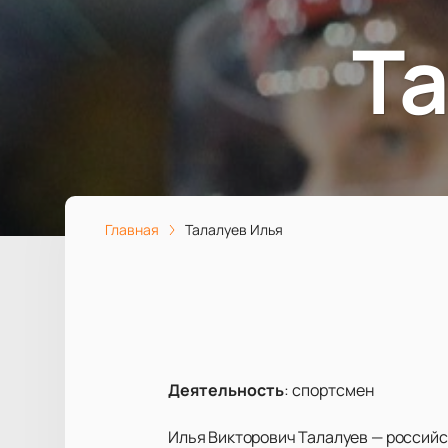
Т
Главная
Талалуев Илья
Деятельность
:
спортсмен
Илья Викторович Талалуев — российс