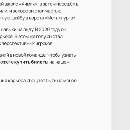
ой школе «Химик», а затем перешёл в
ли, и вскоре он стал частью
тную шайбу в ворота «Металлурга».
авыки на льду. В 2020 году он
ьере. В этом же году он стал
х перспективных игроков.
ний в новой команде. Чтобы узнать
сможете
купить билеты
на нашем
 чья карьера обещает быть не менее