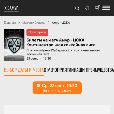
ХК АМУР
Главная
Матчи и билеты
Амур - ЦСКА
Популярное
Билеты на матч Амур - ЦСКА,
Континентальная хоккейная лига
Платинум Арена (Хабаровск)
Континентальная
Хоккейная Лига
0+
23 сент.
19:30
ВЫБОР ДАТЫ И МЕСТА
О МЕРОПРИЯТИИ
НАШИ ПРЕИМУЩЕСТВА