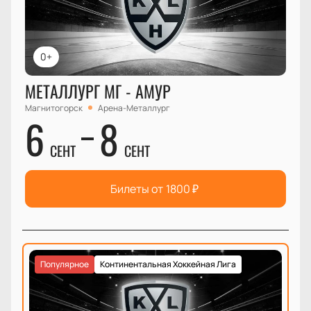
0+
МЕТАЛЛУРГ МГ - АМУР
Магнитогорск
Арена-Металлург
6
8
СЕНТ
СЕНТ
Билеты от
1800
₽
Популярное
Континентальная Хоккейная Лига