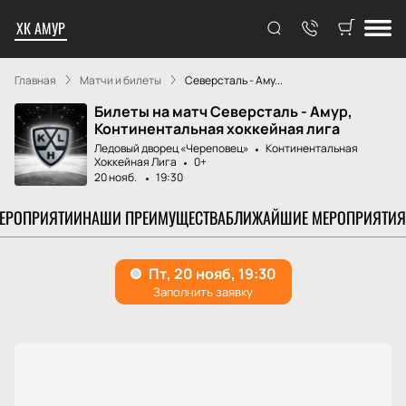
ХК АМУР
Главная
Матчи и билеты
Северсталь - Аму...
Билеты на матч Северсталь - Амур,
Континентальная хоккейная лига
Ледовый дворец «Череповец»
Континентальная
Хоккейная Лига
0+
20 нояб.
19:30
МЕРОПРИЯТИИ
НАШИ ПРЕИМУЩЕСТВА
БЛИЖАЙШИЕ МЕРОПРИЯТИЯ