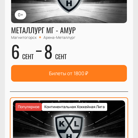
0+
МЕТАЛЛУРГ МГ - АМУР
Магнитогорск
Арена-Металлург
6
8
СЕНТ
СЕНТ
Билеты от
1800
₽
Популярное
Континентальная Хоккейная Лига