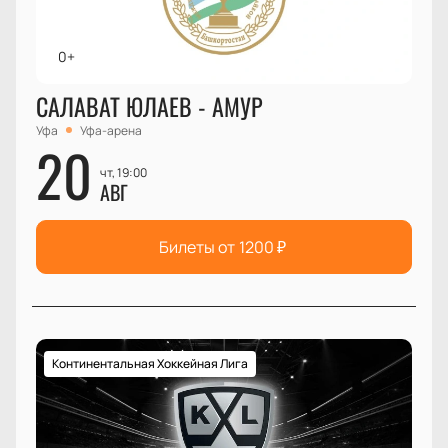
0+
САЛАВАТ ЮЛАЕВ - АМУР
Уфа
Уфа-арена
20
чт, 19:00
АВГ
Билеты от
1200
₽
Континентальная Хоккейная Лига